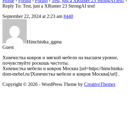
Home
›
Forum
›
Forum
›
Test, just a XRumer 23 StrongAI test!
›
Reply To: Test, just a XRumer 23 StrongAI test!
September 22, 2024 at 2:23 am
#440
Himchistka_ggma
Guest
Химчистка ковров и мягкой мебели на высшем уровне,
почувствуйте роскошь чистоты.
Химчистка мебели и ковров Москва [url=https://himchistka-
dom-mebel.ru/]Химчистка мебели и ковров Москва[/url] .
Copyright © 2026 - WordPress Theme by
CreativeThemes