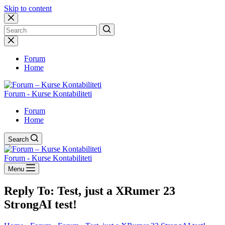
Skip to content
No
results
Forum
Home
Forum - Kurse Kontabiliteti
Forum
Home
Search
Forum - Kurse Kontabiliteti
Menu
Reply To: Test, just a XRumer 23
StrongAI test!