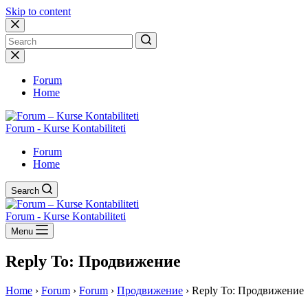
Skip to content
No
results
Forum
Home
Forum - Kurse Kontabiliteti
Forum
Home
Search
Forum - Kurse Kontabiliteti
Menu
Reply To: Продвижение
Home
›
Forum
›
Forum
›
Продвижение
›
Reply To: Продвижение