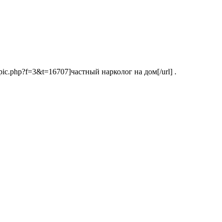
opic.php?f=3&t=16707]частный нарколог на дом[/url] .