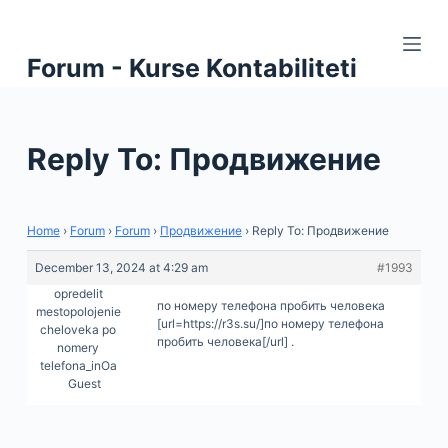
S
k
Forum - Kurse Kontabiliteti
i
p
t
Reply To: Продвижение
o
c
o
n
Home
›
Forum
›
Forum
›
Продвижение
›
Reply To: Продвижение
t
December 13, 2024 at 4:29 am
#1993
e
opredelit
по номеру телефона пробить человека
n
mestopolojenie
[url=https://r3s.su/]по номеру телефона
cheloveka po
t
пробить человека[/url] .
nomery
telefona_inOa
Guest